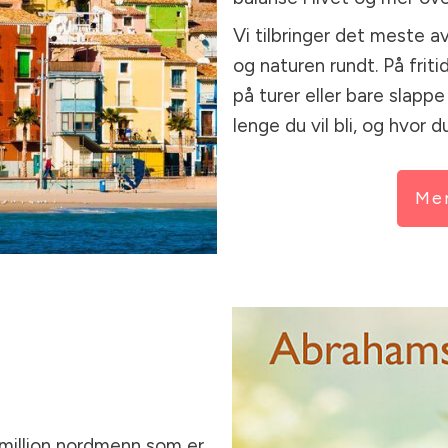
Vi tilbringer det meste a
og naturen rundt. På frit
på turer eller bare slapp
lenge du vil bli, og hvor 
Mer
 million nordmenn som er