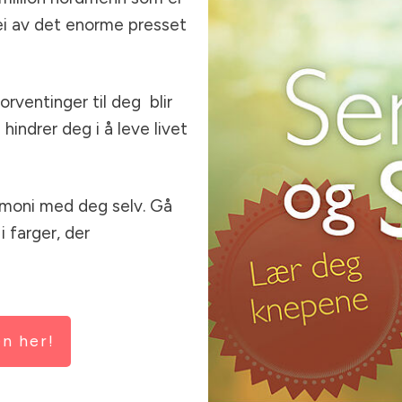
lei av det enorme presset
orventinger til deg blir
indrer deg i å leve livet
armoni med deg selv. Gå
 i farger, der
en her!