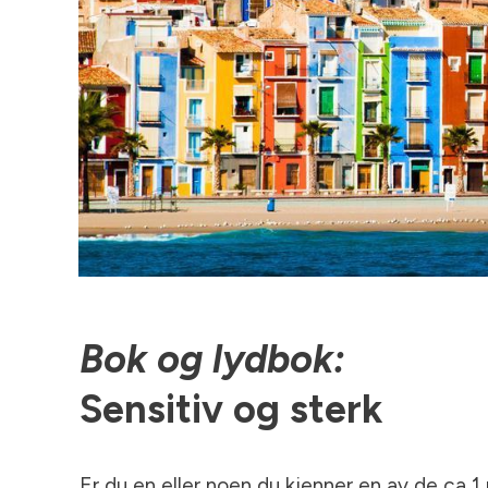
Bok
og lydbok:
Sensitiv
og sterk
Er du en eller noen du kjenner en av de ca 1