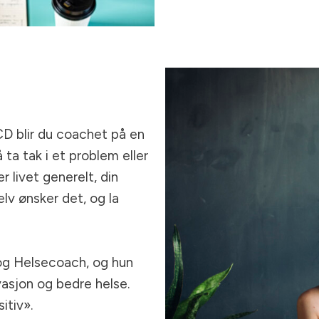
 CD blir du coachet på en
ta tak i et problem eller
 livet generelt, din
elv ønsker det, og la
og Helsecoach, og hun
vasjon og bedre helse.
itiv».