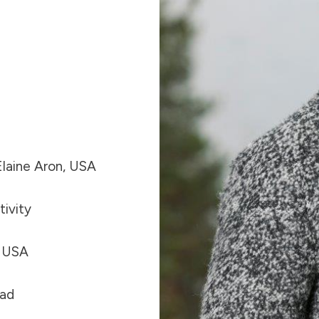
Elaine Aron, USA
tivity
, USA
Bad