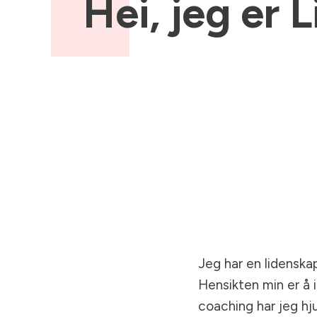
Hei,
jeg er
L
Jeg har en lidenskap 
Hensikten min er å i
coaching har jeg hju